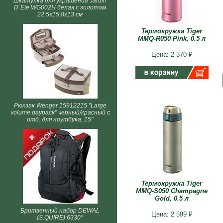
Шкатулка для украшений Jardin
D`Ete WG002H белая с золотом
22,5х15,8х13 см
Термокружка Tiger
MMQ-R050 Pink, 0.5 л
Цена: 2 370 ₽
Рюкзак Wenger 15912215 "Large
volume daypack" черный/красный с
отд. для ноутбука, 15"
Термокружка Tiger
MMQ-S050 Champagne
Gold, 0.5 л
Бритвенный набор DEWAL
Цена: 2 599 ₽
(S.QUIRE) 6330*