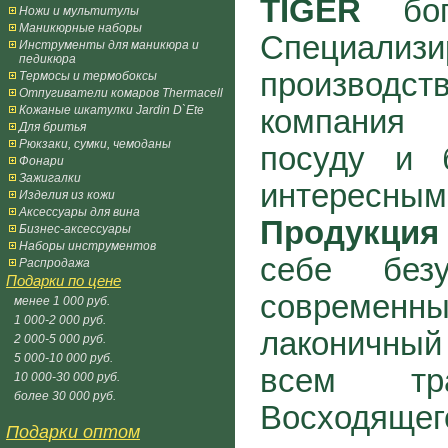
TIGER
бога
Ножи и мультитулы
Маникюрные наборы
Специа
Инструменты для маникюра и
педикюра
производ
Термосы и термобоксы
Отпугиватели комаров Thermacell
Кожаные шкатулки Jardin D`Ete
компания
Для бритья
Рюкзаки, сумки, чемоданы
посуду и 
Фонари
Зажигалки
интересны
Изделия из кожи
Аксессуары для вина
Продукция
Бизнес-аксессуары
Наборы инструментов
себе безу
Распродажа
Подарки по цене
современ
менее 1 000 руб.
1 000-2 000 руб.
лаконичный 
2 000-5 000 руб.
5 000-10 000 руб.
всем тр
10 000-30 000 руб.
более 30 000 руб.
Восходящ
Подарки оптом