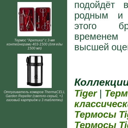
подойдёт 
родным и 
этого бр
временем
Термос "Арктика" с 3-мя
высшей оце
контейнерами 403-1500 (для еды
1500 мл)
Коллекци
Tiger
|
Терм
Отпугиватель комаров ThermaCELL
Garden Repeller (светло-серый, +1
газовый картридж и 3 таблетки)
классическ
Термосы Ti
Термосы Ti