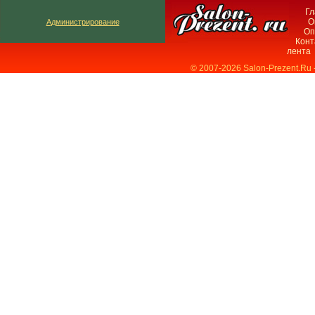
Гл
О
Администрирование
Оп
Конт
лента
© 2007-2026 Salon-Prezent.Ru