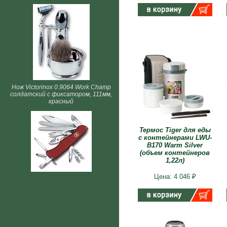
Нож Victorinox 0.9064 Work Champ
солдатский с фиксатором, 111мм,
красный
Термос Tiger для еды
с контейнерами LWU-
B170 Warm Silver
(объем контейнеров
1,22л)
Цена: 4 046 ₽