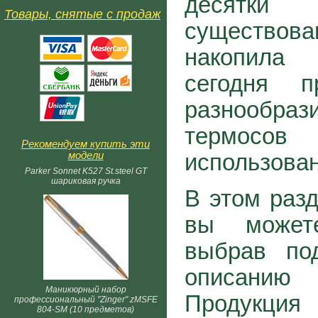
десятк
Товары, снятые с продаж
существо
накопила
сегодня п
разнообра
термосо
Рекомендуем купить эти
модели
использован
Parker Sonnet K527 St.steel GT
шариковая ручка
В этом разд
вы мож
выбрав по
описанию
Маникюрный набор
Продукци
профессиональный "Zinger" zMSFE
804-SM (10 предметов)