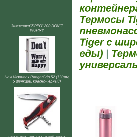
контейнер
Термосы Ti
Зажигалка"ZIPPO" 200 DON`T
пневмонас
WORRY
Tiger с ши
еды)
|
Терм
универсал
Нож Victorinox RangerGrip 52 (130мм,
5 функций, красно-чёрный)