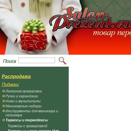
Распродажа
Подарки
Лазерная гравировка
Ручки и карандаши
Ножи и мультитулы
Маникюрные наборы
Инструменты для маникюра и
педикюра
Термосы и термобоксы
Термосы с гравировкой