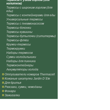
Термосы с узким горлом (для
напитков)
Термосы с широким горлом (для
еды)
Термосы с контейнерами для еды
Универсальные термосы
Термосы с пневмонасосом
Термосы-бочонки
Термосы-кувшины
Термосы-бутылочки (сититермы)
Термосы-фляги
Кружки-термосы
Термокружки
Наборы термосов
Сумки-холодильники
Наборы для пикника
Термоконтейнеры
Аккумуляторы холода
Отпугиватели комаров Thermacell
Кожаные шкатулки Jardin D`Ete
Для бритья
Рюкзаки, сумки, чемоданы
Фонари
Зажигалки