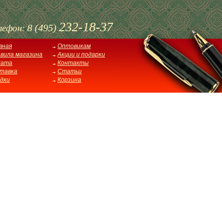
232-18-37
8 (495)
лефон:
вная
Оптовикам
вила магазина
Акции и подарки
лата
Контакты
тавка
Статьи
дки
Корзина