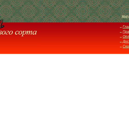
те
Гла
Пра
Оп
Дос
Ски