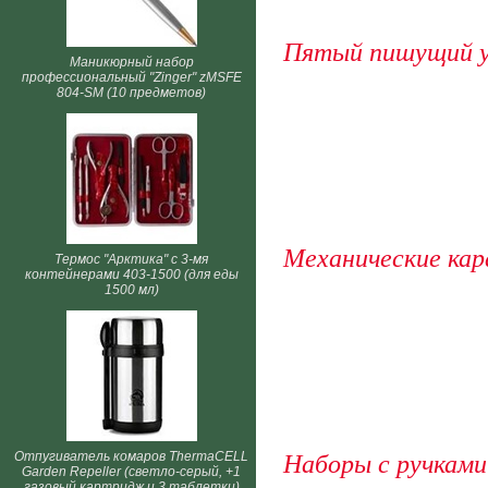
Пятый пишущий у
Маникюрный набор
профессиональный "Zinger" zMSFE
804-SM (10 предметов)
Механические ка
Термос "Арктика" с 3-мя
контейнерами 403-1500 (для еды
1500 мл)
Отпугиватель комаров ThermaCELL
Наборы с ручками
Garden Repeller (светло-серый, +1
газовый картридж и 3 таблетки)