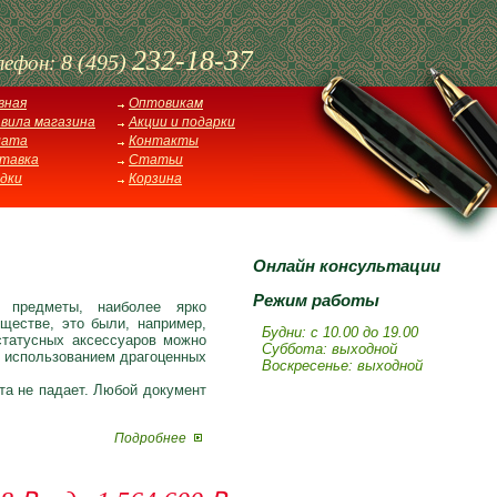
232-18-37
8 (495)
лефон:
вная
Оптовикам
вила магазина
Акции и подарки
лата
Контакты
тавка
Статьи
дки
Корзина
Онлайн консультации
Режим работы
 предметы, наиболее ярко
ществе, это были, например,
Будни: с 10.00 до 19.00
статусных аксессуаров можно
Суббота: выходной
с использованием драгоценных
Воскресенье: выходной
та не падает. Любой документ
Подробнее