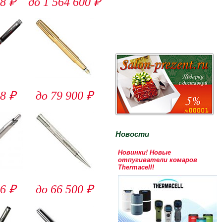
8 ₽
до 1 564 600 ₽
8 ₽
до 79 900 ₽
Новости
Новинки! Новые
отпугиватели комаров
Thermacell!
6 ₽
до 66 500 ₽