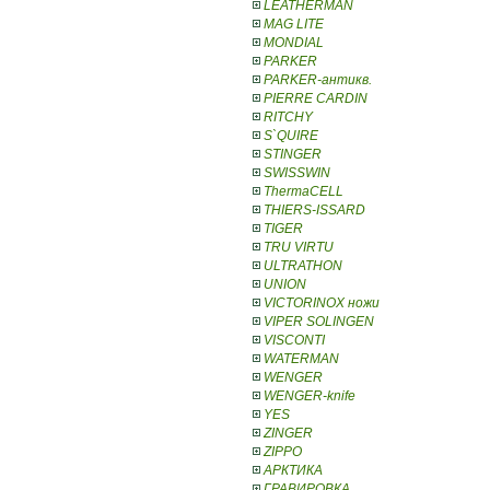
LEATHERMAN
MAG LITE
MONDIAL
PARKER
PARKER-антикв.
PIERRE CARDIN
RITCHY
S`QUIRE
STINGER
SWISSWIN
ThermaCELL
THIERS-ISSARD
TIGER
TRU VIRTU
ULTRATHON
UNION
VICTORINOX ножи
VIPER SOLINGEN
VISCONTI
WATERMAN
WENGER
WENGER-knife
YES
ZINGER
ZIPPO
АРКТИКА
ГРАВИРОВКА