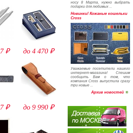
носу 8 Марта, нужно выбрать
подарки для любимых ...
Новинки! Кожаные кошельки
Cross
7 ₽
до 4 470 ₽
Уважаемые посетители нашего
интернет-магазина! Спешим
сообщить Вам о том, что
компания Cross выпустила сразу
три новые ...
Архив новостей
7 ₽
до 9 990 ₽