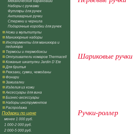
Механические карандаши
Наборы с ручками
Футляры для ручек
Антикварные ручки
Стержни и чернила
Подарочные коробки для ручек
Ножи и мультитулы
Маникюрные наборы
Инструменты для маникюра и
педикюра
Термосы и термобоксы
Шариковые ручки
Отпугиватели комаров Thermacell
Кожаные шкатулки Jardin D`Ete
Для бритья
Рюкзаки, сумки, чемоданы
Фонари
Зажигалки
Изделия из кожи
Аксессуары для вина
Бизнес-аксессуары
Наборы инструментов
Распродажа
Ручки-роллер
Подарки по цене
менее 1 000 руб.
1 000-2 000 руб.
2 000-5 000 руб.