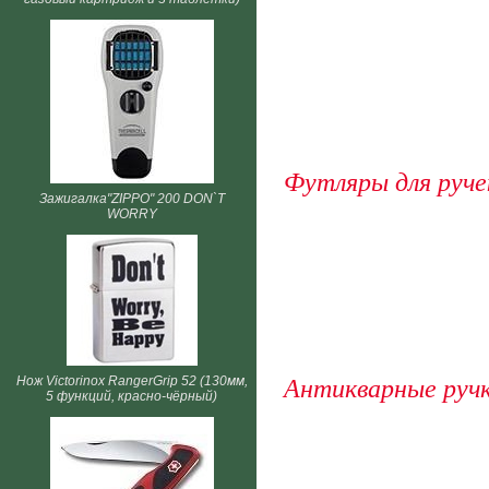
Футляры для руче
Зажигалка"ZIPPO" 200 DON`T
WORRY
Нож Victorinox RangerGrip 52 (130мм,
Антикварные руч
5 функций, красно-чёрный)