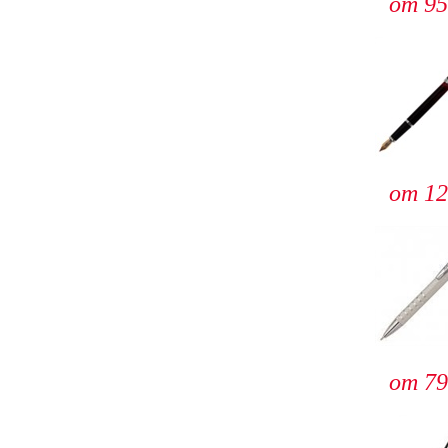
от 95
от 12
от 79