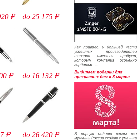
920 ₽
до 25 175 ₽
Как правило, у большей части
успешных производителей
товаров имеется продукт,
которым компания особенно
гордится - ...
Выбираем подарки для
00 ₽
до 16 132 ₽
прекрасных дам к 8 марта
7 ₽
до 26 420 ₽
В первую неделю весны все
мужчины России сходят с ума – на