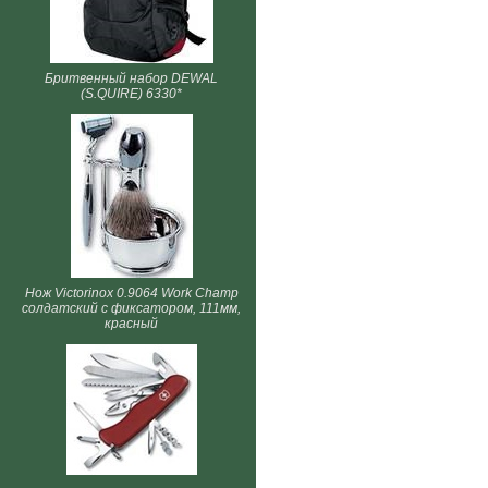
Бритвенный набор DEWAL
(S.QUIRE) 6330*
Нож Victorinox 0.9064 Work Champ
солдатский с фиксатором, 111мм,
красный