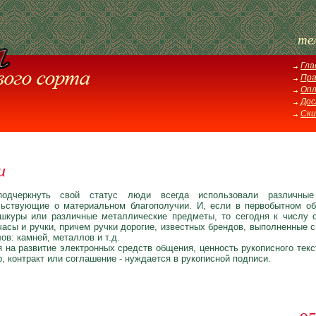
те
Гла
Пра
Оп
Дос
Ски
и
одчеркнуть свой статус люди всегда использовали различные
льствующие о материальном благополучии. И, если в первобытном об
 шкуры или различные металлические предметы, то сегодня к числу 
часы и ручки, причем ручки дорогие, известных брендов, выполненные 
ов: камней, металлов и т.д.
 на развитие электронных средств общения, ценность рукописного текс
р, контракт или соглашение - нуждается в рукописной подписи.