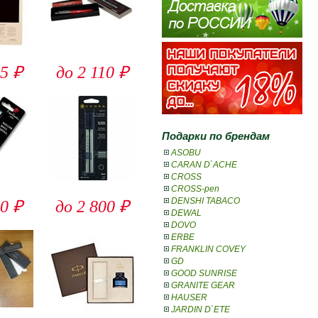
5 ₽
до 2 110 ₽
Подарки по брендам
ASOBU
CARAN D`ACHE
CROSS
CROSS-pen
DENSHI TABACO
0 ₽
до 2 800 ₽
DEWAL
DOVO
ERBE
FRANKLIN COVEY
GD
GOOD SUNRISE
GRANITE GEAR
HAUSER
JARDIN D`ETE