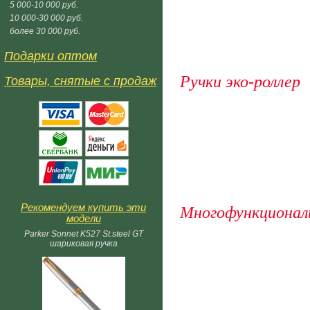
5 000-10 000 руб.
10 000-30 000 руб.
более 30 000 руб.
Подарки оптом
Ручки эко-роллер
Товары, снятые с продаж
Рекомендуем купить эти
Многофункционал
модели
Parker Sonnet K527 St.steel GT
шариковая ручка