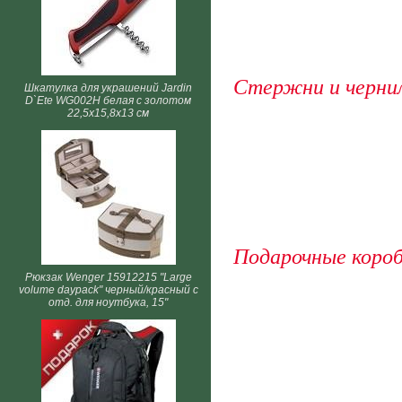
Стержни и черни
Шкатулка для украшений Jardin
D`Ete WG002H белая с золотом
22,5х15,8х13 см
Подарочные короб
Рюкзак Wenger 15912215 "Large
volume daypack" черный/красный с
отд. для ноутбука, 15"