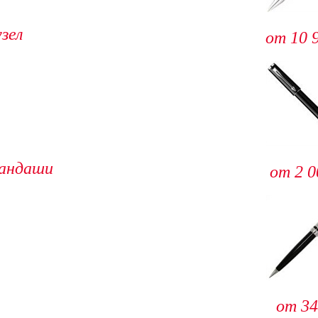
зел
от 10 
рандаши
от 2 0
от 34