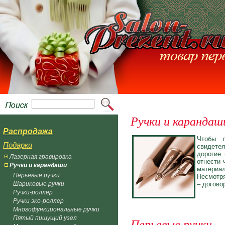
Ручки и карандаш
Распродажа
Чтобы п
Подарки
свидете
дорогие
Лазерная гравировка
отнести 
Ручки и карандаши
материал
Перьевые ручки
Несмотря
Шариковые ручки
– догово
Ручки-роллер
Ручки эко-роллер
Многофункциональные ручки
Пятый пишущий узел
Перьевые ручки