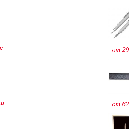
к
от 29
ки
от 62