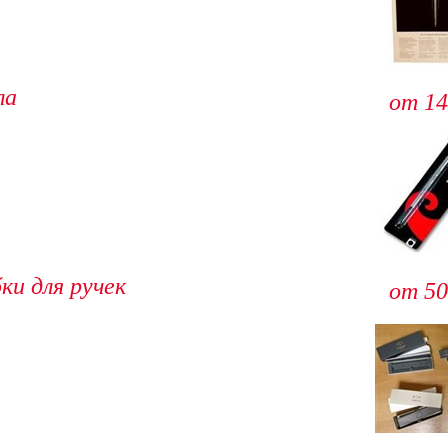
ла
от 14
ки для ручек
от 50