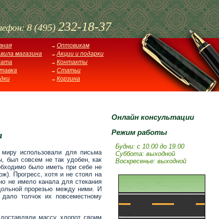
232-18-37
8 (495)
лефон:
вная
Оптовикам
вила магазина
Акции и подарки
лата
Контакты
тавка
Статьи
дки
Корзина
Онлайн консультации
Режим работы
а
Будни: с 10.00 до 19.00
 миру использовали для письма
Суббота: выходной
, был совсем не так удобен, как
Воскресенье: выходной
обходимо было иметь при себе не
ж). Прогресс, хотя и не стоял на
оно не имело канала для стекания
одольной прорезью между ними. И
 дало толчок их повсеместному
 доставляли массу хлопот своим