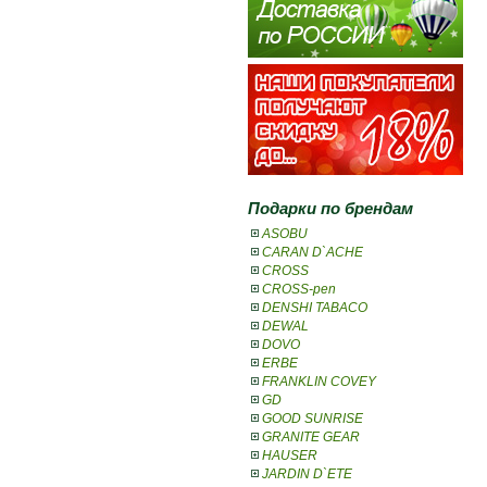
Подарки по брендам
ASOBU
CARAN D`ACHE
CROSS
CROSS-pen
DENSHI TABACO
DEWAL
DOVO
ERBE
FRANKLIN COVEY
GD
GOOD SUNRISE
GRANITE GEAR
HAUSER
JARDIN D`ETE