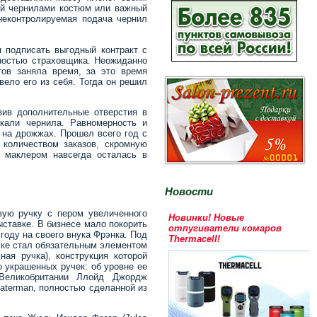
ый чернилами костюм или важный
неконтролируемая подача чернил
 подписать выгодный контракт с
ьностью страховщика. Неожиданно
тов заняла время, за это время
вело его из себя. Тогда он решил
ив дополнительные отверстия в
екали чернила. Равномерность и
 на дрожжах. Прошел всего год с
 количеством заказов, скромную
 маклером навсегда осталась в
Новости
вую ручку с пером увеличенного
Новинки! Новые
ставке. В бизнесе мало покорить
отпугиватели комаров
году на своего внука Фрэнка. Под
Thermacell!
чке стал обязательным элементом
ая ручка), конструкция которой
 украшенных ручек: об уровне ее
 Великобритании Ллойд Джордж
aterman, полностью сделанной из