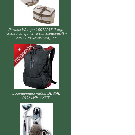
Рюкзак Wenger 15912215 "Large
volume daypack" черный/красный с
отд. для ноутбука, 15"
Бритвенный набор DEWAL
(S.QUIRE) 6330*