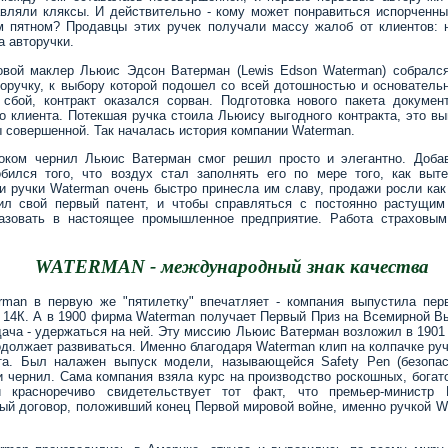
авляли кляксы. И действительно - кому может понравиться испорченн
м пятном? Продавцы этих ручек получали массу жалоб от клиентов: 
а авторучки.
вой маклер Льюис Эдсон Ватерман (Lewis Edson Waterman) собрался
торучку, к выбору которой подошел со всей дотошностью и основател
сбой, контракт оказался сорван. Подготовка нового пакета докумен
о клиента. Потекшая ручка стоила Льюису выгодного контракта, это вы
ы совершенной. Так началась история компании Waterman.
оком чернил Льюис Ватерман смог решил просто и элегантно. Добав
бился того, что воздух стал заполнять его по мере того, как выт
ли ручки Waterman очень быстро принесла им славу, продажи росли как
ил свой первый патент, и чтобы справляться с постоянно растущим
азовать в настоящее промышленное предприятие. Работа страховым
WATERMAN - международный знак качества
rman в первую же "пятилетку" впечатляет - компания выпустила пер
а 14К. А в 1900 фирма Waterman получает Первый Приз на Всемирной Вы
ача - удержаться на ней. Эту миссию Льюис Ватерман возложил в 1901 
одолжает развиваться. Именно благодаря Waterman клип на колпачке ру
а. Был налажен выпуск модели, называющейся Safety Pen (безопасн
 чернил. Сама компания взяла курс на производство роскошных, богато
й красноречиво свидетельствует тот факт, что премьер-министр
й договор, положивший конец Первой мировой войне, именно ручкой W