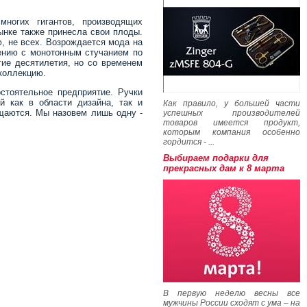
ногих гигантов, производящих
ынке также принесла свои плоды.
ю, не всех. Возрождается мода на
ению с монотонным стучанием по
гие десятилетия, но со временем
коллекцию.
остоятельное предприятие. Ручки
 как в области дизайна, так и
Как правило, у большей части
ищаются. Мы назовем лишь одну -
успешных производителей
товаров имеется продукт,
которым компания особенно
гордится - ...
Выбираем подарки для
прекрасных дам к 8 марта
В первую неделю весны все
мужчины России сходят с ума – на