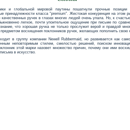
ники и глобальной мировой паутины пошатнули прочные позиции м
е принадлежности класса "premium". Жестокая конкуренция на этом р
 качественных ручек в глазах многих людей очень упала. Но, к счасть
быкновенно легкое, почти упоительное ощущение при письме по сравн
знание, что хорошая ручка не только прослужит верой и правдой мно
ав предметом восхищения поклонников ручек, желающих пополнить свою 
ходит в группу компании Newell Rubbermaid, но развивается как сам
енным неповторимым стилем, смелостью решений, поиском инноваций
оклонник этой марки назовет множество причин, почему они ими восх
письма в искусство.