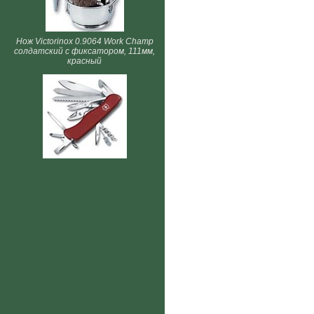
Нож Victorinox 0.9064 Work Champ
солдатский с фиксатором, 111мм,
красный