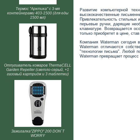
Термос "Арктика" с 3-мя
Развитие компьютерной тех
контейнерами 403-1500 (для еды
высококачественные письменны
1500 мл)
Привлекательность стильных и
перьевые ручки, дарящие нео
клавиатуре. Возвращается осо
только приобретет в цене, ст
Компания Waterman сегодня в
Waterman отличаются собств
"технологии письма". Любой п
Waterman превращает процесс 
Отпугиватель комаров ThermaCELL
Garden Repeller (светло-серый, +1
газовый картридж и 3 таблетки)
Зажигалка"ZIPPO" 200 DON`T
WORRY