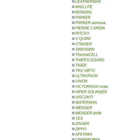
LEATHERMAN
MAG LITE
MONDIAL
PARKER
PARKER-антикв.
PIERRE CARDIN
RITCHY
S`QUIRE
STINGER
SWISSWIN
ThermaCELL
THIERS-ISSARD
TIGER
TRU VIRTU
ULTRATHON
UNION
VICTORINOX ножи
VIPER SOLINGEN
VISCONTI
WATERMAN
WENGER
WENGER-knife
YES
ZINGER
ZIPPO
АРКТИКА
ГРАВИРОВКА