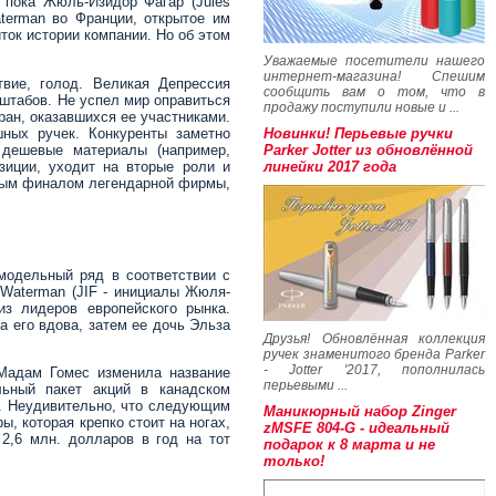
 пока Жюль-Изидор Фагар (Jules
terman во Франции, открытое им
ток истории компании. Но об этом
Уважаемые посетители нашего
интернет-магазина! Спешим
твие, голод. Великая Депрессия
сообщить вам о том, что в
сштабов. Не успел мир оправиться
продажу поступили новые и ...
ран, оказавшихся ее участниками.
ных ручек. Конкуренты заметно
Новинки! Перьевые ручки
 дешевые материалы (например,
Parker Jotter из обновлённой
зиции, уходит на вторые роли и
линейки 2017 года
ьным финалом легендарной фирмы,
модельный ряд в соответствии с
-Waterman (JIF - инициалы Жюля-
из лидеров европейского рынка.
 его вдова, затем ее дочь Эльза
Друзья! Обновлённая коллекция
ручек знаменитого бренда Parker
- Jotter '2017, пополнилась
Мадам Гомес изменила название
перьевыми ...
ьный пакет акций в канадском
. Неудивительно, что следующим
Маникюрный набор Zinger
, которая крепко стоит на ногах,
zMSFE 804-G - идеальный
2,6 млн. долларов в год на тот
подарок к 8 марта и не
только!