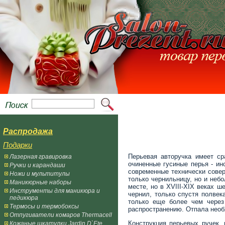
Распродажа
Подарки
Перьевая авторучка имеет с
Лазерная гравировка
очиненные гусиные перья - ин
Ручки и карандаши
современные технически сове
Ножи и мультитулы
только чернильницу, но и небо
Маникюрные наборы
месте, но в XVIII-XIX веках 
Инструменты для маникюра и
чернил, только спустя полвек
педикюра
только еще более чем через
Термосы и термобоксы
распространению. Отпала необ
Отпугиватели комаров Thermacell
Конструкция перьевых ручек,
Кожаные шкатулки Jardin D`Ete