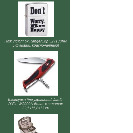
Нож Victorinox RangerGrip 52 (130мм,
5 функций, красно-чёрный)
Шкатулка для украшений Jardin
D`Ete WG002H белая с золотом
22,5х15,8х13 см