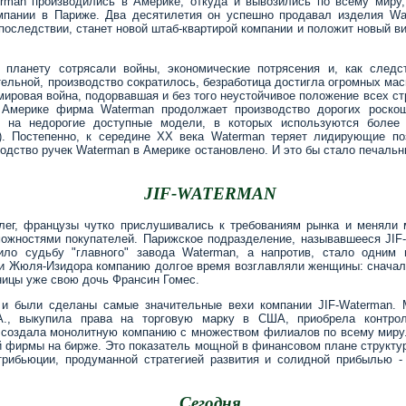
erman производились в Америке, откуда и вывозились по всему миру,
мпании в Париже. Два десятилетия он успешно продавал изделия Wa
последствии, станет новой штаб-квартирой компании и положит новый ви
 планету сотрясали войны, экономические потрясения и, как следс
тельной, производство сократилось, безработица достигла огромных ма
 мировая война, подорвавшая и без того неустойчивое положение всех ст
Америке фирма Waterman продолжает производство дорогих роскош
у на недорогие доступные модели, в которых используются более
r). Постепенно, к середине XX века Waterman теряет лидирующие по
зводство ручек Waterman в Америке остановлено. И это бы стало печал
JIF-WATERMAN
ллег, французы чутко прислушивались к требованиям рынка и меняли 
можностями покупателей. Парижское подразделение, называвшееся JIF
ило судьбу "главного" завода Waterman, а напротив, стало одним 
и Жюля-Изидора компанию долгое время возглавляли женщины: сначала
ницы уже свою дочь Франсин Гомес.
 и были сделаны самые значительные вехи компании JIF-Waterman. 
, выкупила права на торговую марку в США, приобрела контрол
 создала монолитную компанию с множеством филиалов по всему миру
 фирмы на бирже. Это показатель мощной в финансовом плане структуры
трибьюции, продуманной стратегией развития и солидной прибылью - 
Сегодня