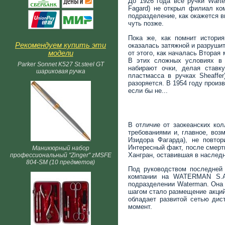
До 1926 года все ручки Wart
Fagard) не открыл филиал ко
подразделение, как окажется в
чуть позже.
Пока же, как помнит история
Рекомендуем купить эти
оказалась затяжной и разруши
от этого, как началась Вторая
модели
В этих сложных условиях в 
Parker Sonnet K527 St.steel GT
набирают очки, делая ставк
шариковая ручка
пластмасса в ручках Sheaffe
разоряется. В 1954 году прои
если бы не...
В отличие от заокеанских ко
требованиями и, главное, воз
Изидора Фагарда), не повтор
Интересный факт, после смерт
Маникюрный набор
Хангран, оставившая в наслед
профессиональный "Zinger" zMSFE
804-SM (10 предметов)
Под руководством последней
компании на WATERMAN S.A.
подразделении Waterman. Она
шагом стало размещение акций
обладает развитой сетью дис
момент.