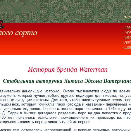
те
Гла
Пра
Оп
Дос
Ски
История бренда Waterman
Стабильная авторучка Льюиса Эдсона Ватерман
равнительно небольшую историю. Около тысячелетия люди по всему
струмент, который лучше любого другого подходил для письма, но, увы
ршенные пишущие системы. Для того, чтобы писать гусиным пером, не
льшой нож, которым "очиняли" перо (отсюда и название - перочинный но
шел довольно медленно. Первое стальное перо появилось в 1748 году, 
а Д. Перри в Англии догадался разделить перо на два лепестка с пр
 30 лет появилась технология промышленного их производства, что
ходимость очинять перо и лишать гусей их перьев.
 между тем оставалась несовершенной, и первые перьевые авторучки