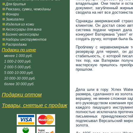
владельцам. Они текли и ост
Для бритья
документ, загубленный жирны
Рюкзаки, сумки, чемоданы
сводила на нет все достоинств
Фонари
Зажигалки
Однажды американский страхо
Изделия из кожи
клиентом. Он достал свою ав
Аксессуары для вина
система подачи чернил дала 
конкурент Ватермана "увел" ег
Бизнес-аксессуары
создать ручку, которая была б
Наборы инструментов
Распродажа
Проблему с неравномерным т
Подарки по цене
резервуар для чернил, он до
стабильность, с которой писа
менее 1 000 руб.
тех пор, как Ватерман получ
1 000-2 000 руб.
мастерскую пришлось преобр
2 000-5 000 руб.
прошлом.
5 000-10 000 руб.
10 000-30 000 руб.
более 30 000 руб.
Дела шли в гору. Успех Wate
размера, сделанного из золот
Подарки оптом
вершину, не менее сложная зад
его руководством компания пр
Товары, снятые с продаж
каждого пишущего инструмент
полностью исключала протечки
письменных принадлежносте
подписывал Версальский мирны
золота.