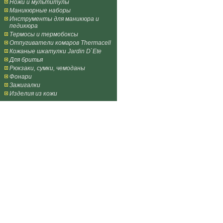
Ножи и мультитулы
Маникюрные наборы
Инструменты для маникюра и
педикюра
Термосы и термобоксы
Отпугиватели комаров Thermacell
Кожаные шкатулки Jardin D`Ete
Для бритья
Рюкзаки, сумки, чемоданы
Фонари
Зажигалки
Изделия из кожи