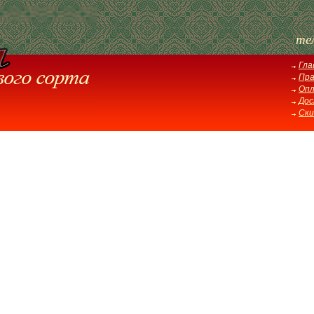
те
Гла
Пра
Оп
Дос
Ски