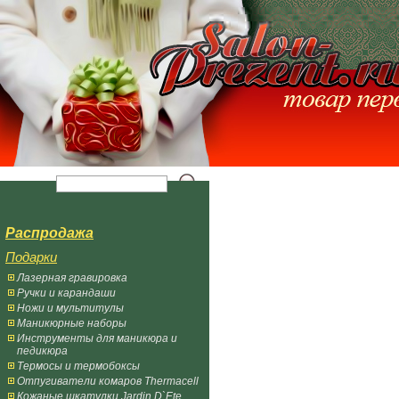
Распродажа
Подарки
Лазерная гравировка
Ручки и карандаши
Ножи и мультитулы
Маникюрные наборы
Инструменты для маникюра и
педикюра
Термосы и термобоксы
Отпугиватели комаров Thermacell
Кожаные шкатулки Jardin D`Ete