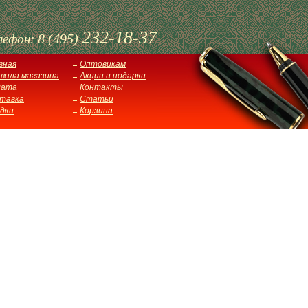
232-18-37
8 (495)
лефон:
вная
Оптовикам
вила магазина
Акции и подарки
лата
Контакты
тавка
Статьи
дки
Корзина