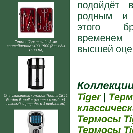
подойдёт 
родным и 
этого бр
временем
Термос "Арктика" с 3-мя
высшей оце
контейнерами 403-1500 (для еды
1500 мл)
Коллекци
Tiger
|
Терм
Отпугиватель комаров ThermaCELL
Garden Repeller (светло-серый, +1
газовый картридж и 3 таблетки)
классическ
Термосы Ti
Термосы Ti