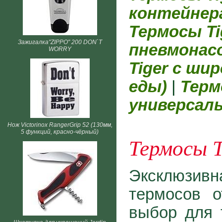
контейнер
Термосы Ti
Зажигалка"ZIPPO" 200 DON`T
пневмонас
WORRY
Tiger с ши
еды)
|
Терм
универсал
Нож Victorinox RangerGrip 52 (130мм,
5 функций, красно-чёрный)
Термосы T
Эксклюзивн
термосов о
выбор для т