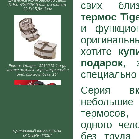
Шкатулка для украшений Jardin
свих бли
D`Ete WG002H белая с золотом
22,5х15,8х13 см
термос Tig
и функцио
оригинальн
хотите
куп
подарок
, 
Рюкзак Wenger 15912215 "Large
volume daypack" черный/красный с
специально 
отд. для ноутбука, 15"
Серия в
небольшие
термосов,
одного чел
Бритвенный набор DEWAL
без труда
(S.QUIRE) 6330*