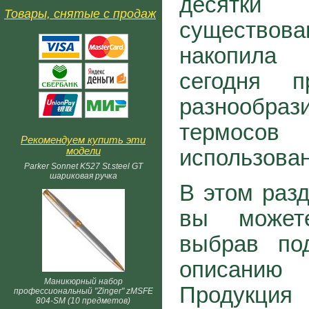
десятк
Товары, снятые с продаж
существо
накопила
сегодня п
разнообра
термосо
Рекомендуем купить эти
модели
использован
Parker Sonnet K527 St.steel GT
шариковая ручка
В этом разд
вы мож
выбрав по
описанию
Маникюрный набор
Продукци
профессиональный "Zinger" zMSFE
804-SM (10 предметов)