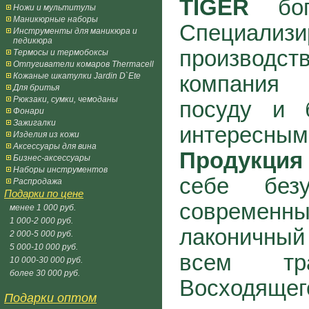
TIGER
бога
Ножи и мультитулы
Маникюрные наборы
Специа
Инструменты для маникюра и
педикюра
производ
Термосы и термобоксы
Отпугиватели комаров Thermacell
Кожаные шкатулки Jardin D`Ete
компания
Для бритья
Рюкзаки, сумки, чемоданы
посуду и 
Фонари
Зажигалки
интересны
Изделия из кожи
Аксессуары для вина
Продукция
Бизнес-аксессуары
Наборы инструментов
себе безу
Распродажа
Подарки по цене
современ
менее 1 000 руб.
1 000-2 000 руб.
лаконичный 
2 000-5 000 руб.
5 000-10 000 руб.
всем тр
10 000-30 000 руб.
более 30 000 руб.
Восходящ
Подарки оптом