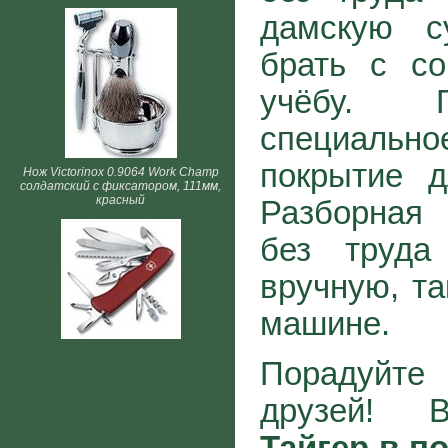
дамскую с
брать с с
учёбу. Г
специаль
покрытие д
Нож Victorinox 0.9064 Work Champ
солдатский с фиксатором, 111мм,
красный
Разборная
без труда
вручную, та
машине.
Порадуйт
друзей! 
Тайгер в п