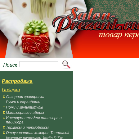
Распродажа
Подарки
Лазерная гравировка
Ручки и карандаши
Ножи и мультитулы
Маникюрные наборы
Инструменты для маникюра и
педикюра
Термосы и термобоксы
Отпугиватели комаров Thermacell
Кожаные шкатулки Jardin D`Ete