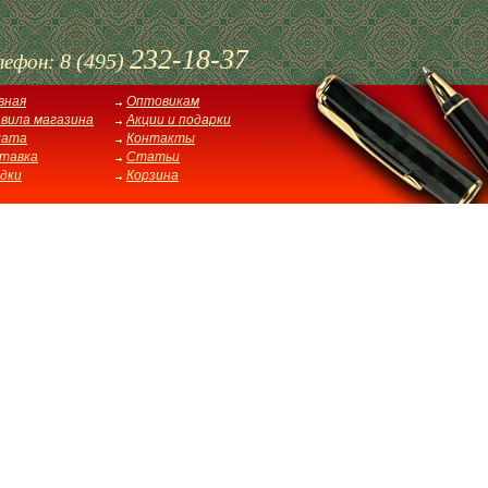
232-18-37
8 (495)
лефон:
вная
Оптовикам
вила магазина
Акции и подарки
лата
Контакты
тавка
Статьи
дки
Корзина