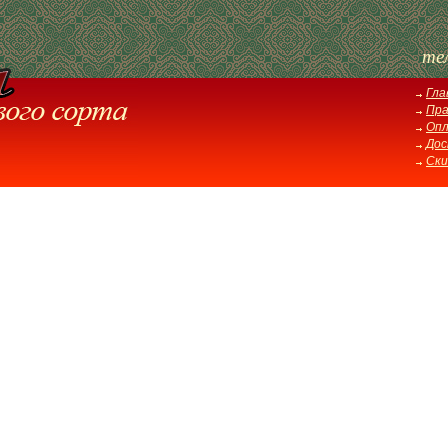
те
Гла
Пра
Оп
Дос
Ски