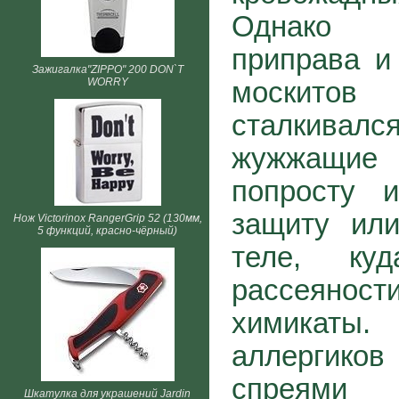
Однако 
приправа и
Зажигалка"ZIPPO" 200 DON`T
WORRY
москит
сталкива
жужжащи
попросту и
защиту ил
Нож Victorinox RangerGrip 52 (130мм,
5 функций, красно-чёрный)
теле, ку
рассеяно
химикаты
аллергико
спреями 
Шкатулка для украшений Jardin