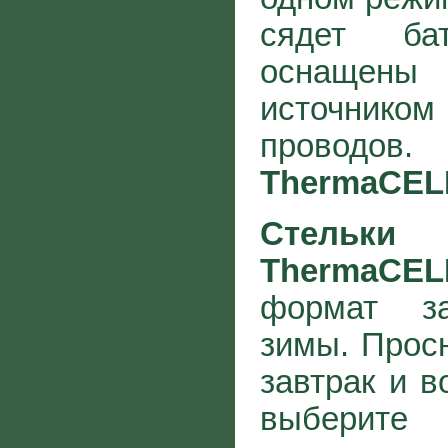
сядет бат
оснаще
источником
проводов
ThermaCEL
Стельки 
ThermaCEL
формат за
зимы. Прос
завтрак и 
выберите