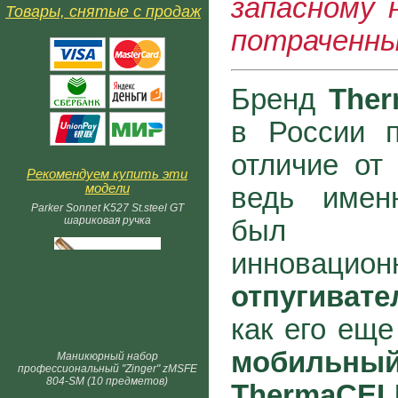
запасному 
Товары, снятые с продаж
потраченны
Бренд
The
в России п
отличие от 
Рекомендуем купить эти
модели
ведь имен
Parker Sonnet K527 St.steel GT
шариковая ручка
был р
инновацион
отпугиват
как его еще
мобильн
Маникюрный набор
профессиональный "Zinger" zMSFE
804-SM (10 предметов)
ThermaCEL