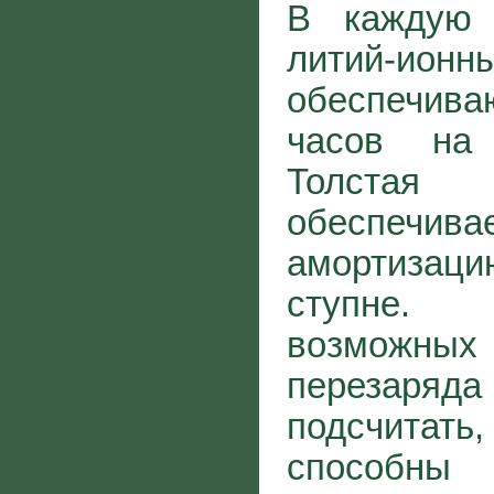
В каждую 
литий-ионн
обеспечива
часов на
Толста
обеспечи
амортиза
ступне. 
возмож
перезаряда
подсчитат
способны