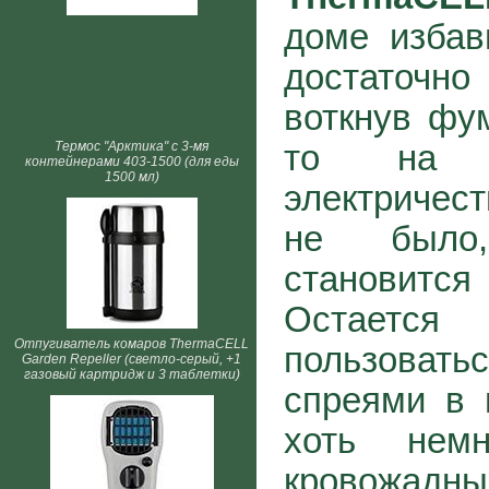
доме избав
достаточн
воткнув фум
то на п
Термос "Арктика" с 3-мя
контейнерами 403-1500 (для еды
1500 мл)
электричес
не было
станови
Остает
Отпугиватель комаров ThermaCELL
пользова
Garden Repeller (светло-серый, +1
газовый картридж и 3 таблетки)
спреями в 
хоть нем
кровожад