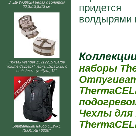
D`Ete WG002H белая с золотом
придется
22,5х15,8х13 см
волдырями 
Коллекци
Рюкзак Wenger 15912215 "Large
наборы Th
volume daypack" черный/красный с
отд. для ноутбука, 15"
Отпугиват
ThermaCEL
подогревом
Чехлы для
ThermaCEL
Бритвенный набор DEWAL
(S.QUIRE) 6330*