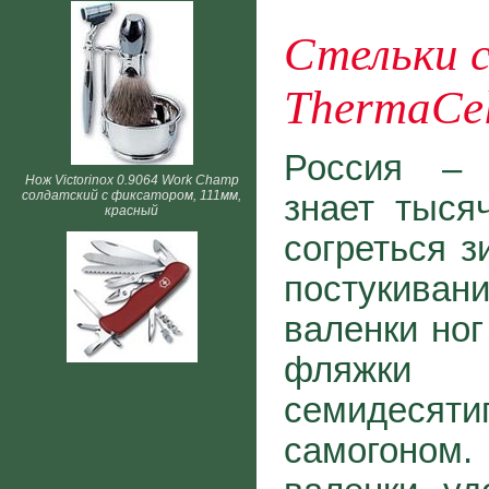
Стельки с
ThermaCel
Россия – 
Нож Victorinox 0.9064 Work Champ
солдатский с фиксатором, 111мм,
знает тыся
красный
согреться з
постукив
валенки ног
фляжки 
семидесяти
самогоном.