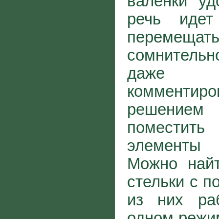
валенки уд
речь иде
перемещать
сомнитель
даже 
комментир
решени
поместить
элементы 
Можно най
стельки с п
из них ра
одном режим