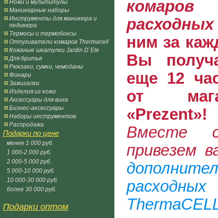
комаров 
Ножи и мультитулы
Маникюрные наборы
Инструменты для маникюра и
расходных
педикюра
Термосы и термобоксы
ним за каж
Отпугиватели комаров Thermacell
Кожаные шкатулки Jardin D`Ete
Вы получ
Для бритья
Рюкзаки, сумки, чемоданы
еще 12 ча
Фонари
Зажигалки
от маг
Изделия из кожи
Аксессуары для вина
Бизнес-аксессуары
«Prezent»!
Наборы инструментов
Распродажа
Вместе 
Подарки по цене
менее 1 000 руб.
привезем 
1 000-2 000 руб.
2 000-5 000 руб.
дополнит
5 000-10 000 руб.
10 000-30 000 руб.
расходны
более 30 000 руб.
ThermaCEL
Подарки оптом