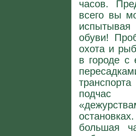
часов. Пре
всего вы м
испытывая
обуви! Про
охота и рыб
в городе с
пересадк
транспор
подча
«дежур
остановк
большая ч