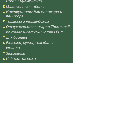
Ножи и мультитулы
Маникюрные наборы
Инструменты для маникюра и
педикюра
Термосы и термобоксы
Отпугиватели комаров Thermacell
Кожаные шкатулки Jardin D`Ete
Для бритья
Рюкзаки, сумки, чемоданы
Фонари
Зажигалки
Изделия из кожи