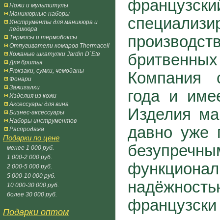
французск
Ножи и мультитулы
Маникюрные наборы
специал
Инструменты для маникюра и
педикюра
производс
Термосы и термобоксы
Отпугиватели комаров Thermacell
Кожаные шкатулки Jardin D`Ete
бритвенны
Для бритья
Рюкзаки, сумки, чемоданы
Компания 
Фонари
Зажигалки
года и име
Изделия из кожи
Аксессуары для вина
Изделия м
Бизнес-аксессуары
Наборы инструментов
давно уже 
Распродажа
Подарки по цене
безупре
менее 1 000 руб.
1 000-2 000 руб.
функцио
2 000-5 000 руб.
5 000-10 000 руб.
надёжно
10 000-30 000 руб.
более 30 000 руб.
француз
Подарки оптом