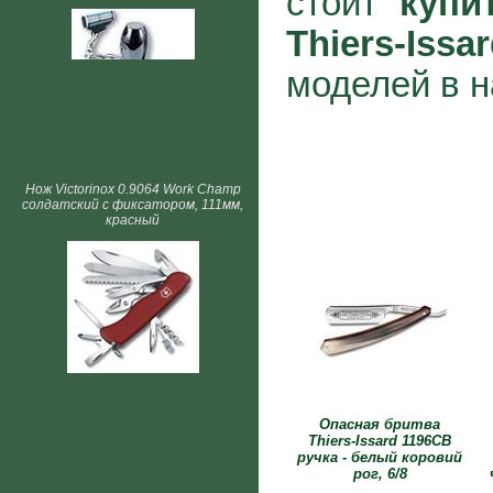
стоит
купи
Thiers-Issa
моделей в н
Нож Victorinox 0.9064 Work Champ
солдатский с фиксатором, 111мм,
красный
Опасная бритва
Thiers-Issard 1196CB
ручка - белый коровий
рог, 6/8