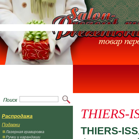
THIERS-I
Распродажа
Подарки
THIERS-IS
Лазерная гравировка
Ручки и карандаши