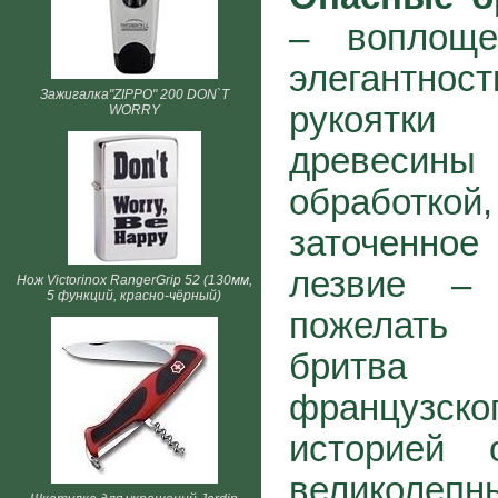
– воплоще
элегантност
Зажигалка"ZIPPO" 200 DON`T
рукоятки
WORRY
древесин
обработк
заточенное
лезвие –
Нож Victorinox RangerGrip 52 (130мм,
5 функций, красно-чёрный)
пожелать 
бритва
французско
историей 
великоле