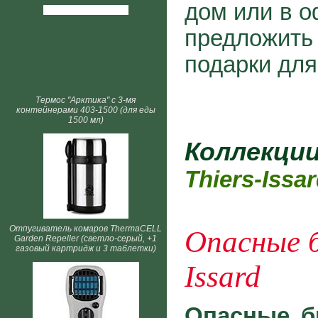
дом или в о
предложи
подарки для
Термос "Арктика" с 3-мя
контейнерами 403-1500 (для еды
1500 мл)
Коллекци
Thiers-Issa
Отпугиватель комаров ThermaCELL
Опасные б
Garden Repeller (светло-серый, +1
газовый картридж и 3 таблетки)
Issard
Опасные бр