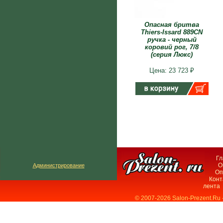
Опасная бритва
Thiers-Issard 889CN
ручка - черный
коровий рог, 7/8
(серия Люкс)
Цена: 23 723 ₽
Гл
О
Администрирование
Оп
Конт
лента
© 2007-2026 Salon-Prezent.Ru