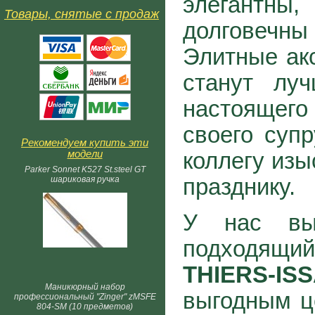
элегантны
Товары, снятые с продаж
долговеч
Элитные ак
станут лу
настоящего
своего супр
Рекомендуем купить эти
модели
коллегу изы
Parker Sonnet K527 St.steel GT
шариковая ручка
празднику.
У нас вы
подходящи
THIERS-IS
Маникюрный набор
выгодным ц
профессиональный "Zinger" zMSFE
804-SM (10 предметов)