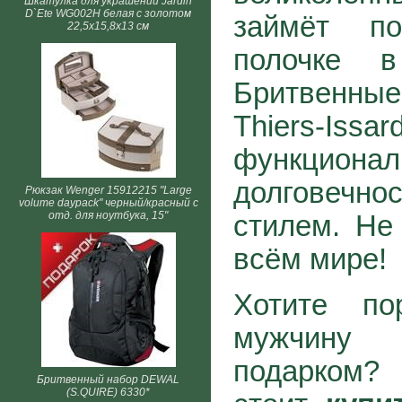
Шкатулка для украшений Jardin
D`Ete WG002H белая с золотом
займёт п
22,5х15,8х13 см
полочке в
Бритвенны
Thiers-Iss
функционал
долговечно
Рюкзак Wenger 15912215 "Large
volume daypack" черный/красный с
отд. для ноутбука, 15"
стилем. Не
всём мире!
Хотите по
мужчину
подарком?
Бритвенный набор DEWAL
(S.QUIRE) 6330*