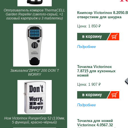
Отпугиватель комаров ThermaCELL
Книпсер Victorinox 8.2050.B
Garden Repeller (светло-серый, +1
отверстием для шнурка
газовый картридж и 3 таблетки)
Цена: 1 850 ₽
Подробнее
Точилка Victorinox
Зажигалка"ZIPPO" 200 DON`T
7.8715 для кухонных
WORRY
ножей
Цена: 1 907 ₽
Подробнее
Нож Victorinox RangerGrip 52 (130мм,
Точилка для ножей
5 функций, красно-чёрный)
Victorinox 4.0567.32