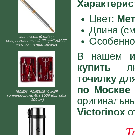
Характерис
Цвет:
Мет
Длина (см
Маникюрный набор
Особенно
профессиональный "Zinger" zMSFE
804-SM (10 предметов)
В нашем
и
купить
люб
точилку для
по Москве 
Термос "Арктика" с 3-мя
контейнерами 403-1500 (для еды
оригинал
1500 мл)
Victorinox
о
Т