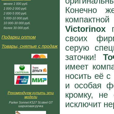
оригинал
менее 1 000 руб.
Конечно ж
1 000-2 000 руб.
2 000-5 000 руб.
компактн
5 000-10 000 руб.
10 000-30 000 руб.
Victorinox
п
более 30 000 руб.
своих фир
Подарки оптом
серую спец
Товары, снятые с продаж
заточки!
То
имеет комп
носить её с
и особая ф
кромку, не
Рекомендуем купить эти
модели
исключит не
Parker Sonnet K527 St.steel GT
шариковая ручка