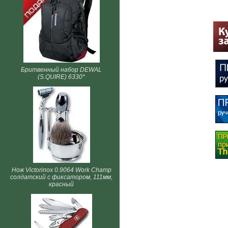
Бритвенный набор DEWAL
(S.QUIRE) 6330*
Нож Victorinox 0.9064 Work Champ
солдатский с фиксатором, 111мм,
красный