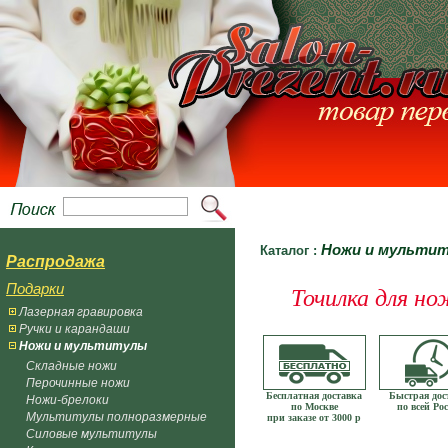
Ножи и мульти
Каталог :
Распродажа
Подарки
Точилка для но
Лазерная гравировка
Ручки и карандаши
Ножи и мультитулы
Складные ножи
Перочинные ножи
Бесплатная доставка
Быстрая дос
Ножи-брелоки
по Москве
по всей Ро
Мультитулы полноразмерные
при заказе от 3000 р
Силовые мультитулы