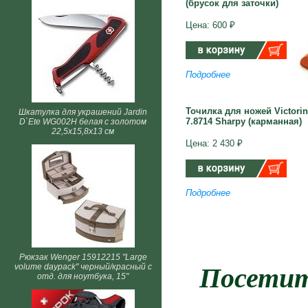
(брусок для заточки)
Цена: 600 ₽
Подробнее
Точилка для ножей Victori
Шкатулка для украшений Jardin
7.8714 Sharpy (карманная)
D`Ete WG002H белая с золотом
22,5х15,8х13 см
Цена: 2 430 ₽
Подробнее
Рюкзак Wenger 15912215 "Large
volume daypack" черный/красный с
Посетит
отд. для ноутбука, 15"