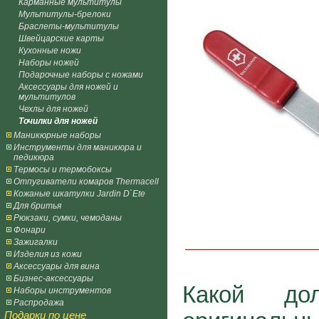
Карманные мультитулы
Мультитулы-брелоки
Браслеты-мультитулы
Швейцарские карты
Кухонные ножи
Наборы ножей
Подарочные наборы с ножами
Аксессуары для ножей и
мультитулов
Чехлы для ножей
Точилки для ножей
Маникюрные наборы
Инструменты для маникюра и
педикюра
Термосы и термобоксы
Отпугиватели комаров Thermacell
Кожаные шкатулки Jardin D`Ete
Для бритья
Рюкзаки, сумки, чемоданы
Фонари
Зажигалки
Изделия из кожи
Аксессуары для вина
Бизнес-аксессуары
Какой д
Наборы инструментов
Распродажа
Подарки по цене