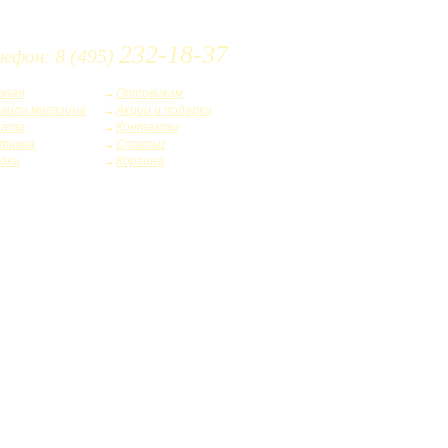
232-18-37
8 (495)
лефон:
вная
Оптовикам
вила магазина
Акции и подарки
лата
Контакты
тавка
Статьи
дки
Корзина