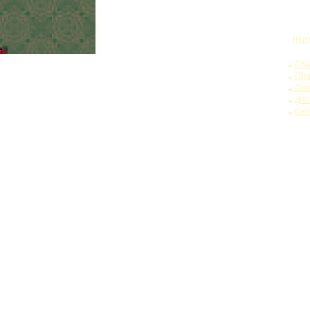
те
Гла
Пра
Оп
Дос
Ски