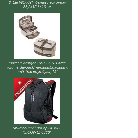
D`Ete WG002H белая с золотом
22,5х15,8х13 см
Рюкзак Wenger 15912215 "Large
volume daypack" черный/красный с
отд. для ноутбука, 15"
Бритвенный набор DEWAL
(S.QUIRE) 6330*