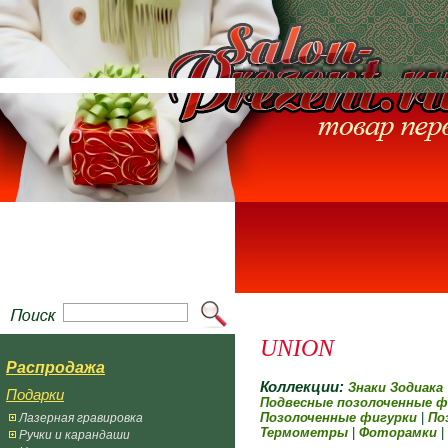
UNION
Распродажа
Коллекции:
Знаки Зодиака
Подарки
Подвесные позолоченные ф
Позолоченные фигурки
|
По
Лазерная гравировка
Термометры
|
Фоторамки
|
Ручки и карандаши