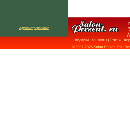
м
Администрирование
Д
О
подарки
|
Контакты
|
Статьи
|
Ко
© 2007-2026 Salon-Prezent.Ru - В