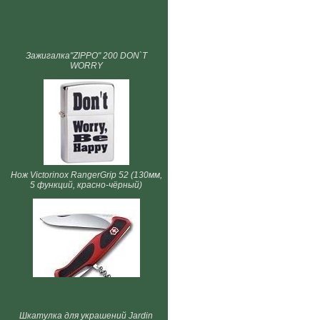
Зажигалка"ZIPPO" 200 DON`T
WORRY
Нож Victorinox RangerGrip 52 (130мм,
5 функций, красно-чёрный)
Шкатулка для украшений Jardin