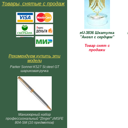
Товары, снятые с продаж
яU-3836 Шкатулка
"Ангел с сердцем"
Товар снят с
продажи
Рекомендуем купить эти
модели
Parker Sonnet K527 St.steel GT
шариковая ручка
Маникюрный набор
профессиональный "Zinger" zMSFE
804-SM (10 предметов)