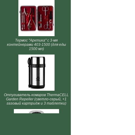
Термос "Арктика" с 3-мя
контейнерами 403-1500 (для еды
1500 мл)
Отпугиватель комаров ThermaCELL
Garden Repeller (светло-серый, +1
газовый картридж и 3 таблетки)