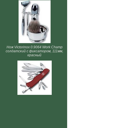
Нож Victorinox 0.9064 Work Champ
солдатский с фиксатором, 111мм,
красный