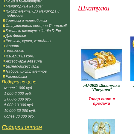
Ножи и мультитулы
Маникюрные наборы
Шкатулки
Инструменты для маникюра и
педикюра
Термосы и термобоксы
Отпугиватели комаров Thermacell
Кожаные шкатулки Jardin D`Ete
Для бритья
Рюкзаки, сумки, чемоданы
Фонари
Зажигалки
Изделия из кожи
Аксессуары для вина
Бизнес-аксессуары
Наборы инструментов
Распродажа
Подарки по цене
яU-3629 Шкатулка
менее 1 000 руб.
"Лягушка"
1 000-2 000 руб.
Товар снят с
2 000-5 000 руб.
продажи
5 000-10 000 руб.
10 000-30 000 руб.
более 30 000 руб.
Подарки оптом