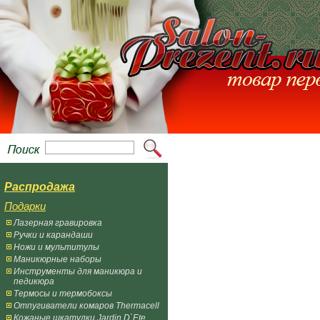
Распродажа
Подарки
Лазерная гравировка
Ручки и карандаши
Ножи и мультитулы
Маникюрные наборы
Инструменты для маникюра и
педикюра
Термосы и термобоксы
Отпугиватели комаров Thermacell
Кожаные шкатулки Jardin D`Ete