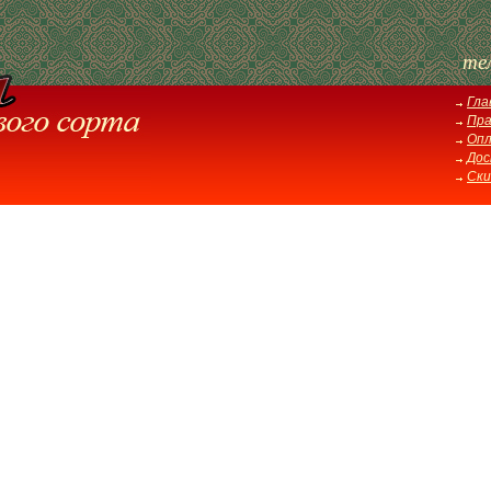
те
Гла
Пра
Оп
Дос
Ски