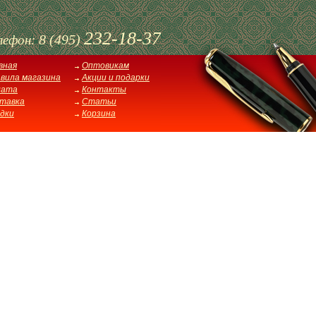
232-18-37
8 (495)
лефон:
вная
Оптовикам
вила магазина
Акции и подарки
лата
Контакты
тавка
Статьи
дки
Корзина